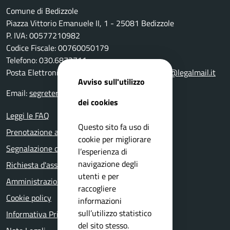
Comune di Bedizzole
Piazza Vittorio Emanuele II, 1 - 25081 Bedizzole
P. IVA: 00577210982
Codice Fiscale: 00760050179
Telefono: 030.6872711
Posta Elettronica Certificata:
comune.bedizzole@legalmail.it
Avviso sull'utilizzo
Email:
segreteria@comune.bedizzole.bs.it
dei cookies
Leggi le FAQ
Questo sito fa uso di
Prenotazione appuntamento
cookie per migliorare
Segnalazione disservizio
l’esperienza di
navigazione degli
Richiesta d'assistenza
utenti e per
Amministrazione trasparente
raccogliere
Cookie policy
informazioni
sull’utilizzo statistico
Informativa Privacy
del sito stesso.