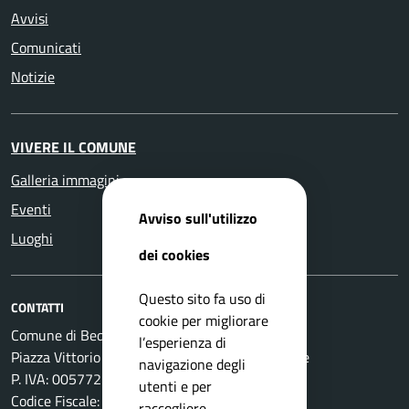
Avvisi
Comunicati
Notizie
VIVERE IL COMUNE
Galleria immagini
Eventi
Avviso sull'utilizzo
Luoghi
dei cookies
Questo sito fa uso di
CONTATTI
cookie per migliorare
Comune di Bedizzole
l’esperienza di
Piazza Vittorio Emanuele II, 1 - 25081 Bedizzole
navigazione degli
P. IVA: 00577210982
utenti e per
Codice Fiscale: 00760050179
raccogliere