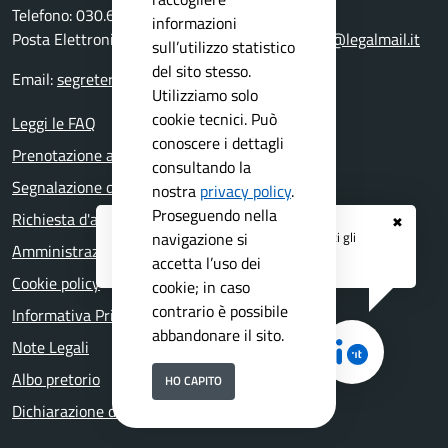
Telefono: 030.6872711
informazioni
Posta Elettronica Certificata:
comune.bedizzole@legalmail.it
sull’utilizzo statistico
del sito stesso.
Email:
segreteria@comune.bedizzole.bs.it
Utilizziamo solo
cookie tecnici. Può
Leggi le FAQ
conoscere i dettagli
Prenotazione appuntamento
consultando la
Segnalazione disservizio
nostra
privacy policy
.
Proseguendo nella
Richiesta d'assistenza
✖
Registrati ai servizi
APP IO
e ricevi tutti gli
navigazione si
Amministrazione trasparente
aggiornamenti dall'Ente
accetta l’uso dei
Cookie policy
cookie; in caso
contrario è possibile
Informativa Privacy
abbandonare il sito.
Note Legali
Albo pretorio
HO CAPITO
Dichiarazione di accessibilità