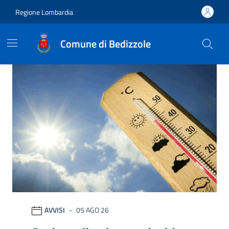
Vai ai contenuti
Vai al footer
Regione Lombardia
Comune di Bedizzole
Comune di Bedizzole
Ultime notizie
AVVISI
05 AGO 26