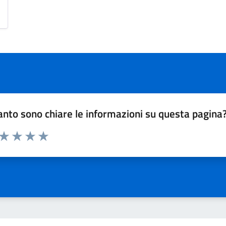
nto sono chiare le informazioni su questa pagina
 da 1 a 5 stelle la pagina
ta 1 stelle su 5
Valuta 2 stelle su 5
Valuta 3 stelle su 5
Valuta 4 stelle su 5
Valuta 5 stelle su 5