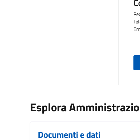
C
Pe
Te
Em
Esplora Amministrazi
Documenti e dati