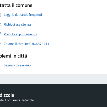
tatta il comune
Leggi le domande frequenti
Richiedi assistenza
Prenota appuntamento
Chiama il comune 030.6872711
blemi in città
Segnala disservizio
dizzole
e del Comune di Bedizzole