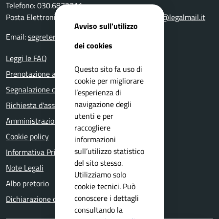
Telefono: 030.6872711
Posta Elettronica Certificata:
comune.bedizzole@legalmail.it
Avviso sull'utilizzo
Email:
segreteria@comune.bedizzole.bs.it
dei cookies
Leggi le FAQ
Questo sito fa uso di
Prenotazione appuntamento
cookie per migliorare
Segnalazione disservizio
l’esperienza di
navigazione degli
Richiesta d'assistenza
utenti e per
Amministrazione trasparente
raccogliere
Cookie policy
informazioni
sull’utilizzo statistico
Informativa Privacy
del sito stesso.
Note Legali
Utilizziamo solo
Albo pretorio
cookie tecnici. Può
conoscere i dettagli
Dichiarazione di accessibilità
consultando la