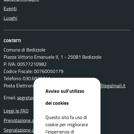
Eventi
Luoghi
CONTATTI
Comune di Bedizzole
Piazza Vittorio Emanuele II, 1 - 25081 Bedizzole
P. IVA: 00577210982
Codice Fiscale: 00760050179
Telefono: 030.6872711
Posta Elettronica Certificata:
comune.bedizzole@legalmail.it
Avviso sull'utilizzo
Email:
segreteria@comune.bedizzole.bs.it
dei cookies
Leggi le FAQ
Questo sito fa uso di
Prenotazione appuntamento
cookie per migliorare
Segnalazione disservizio
l’esperienza di