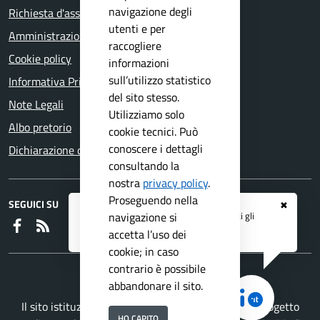
navigazione degli
Richiesta d'assistenza
utenti e per
Amministrazione trasparente
raccogliere
Cookie policy
informazioni
sull’utilizzo statistico
Informativa Privacy
del sito stesso.
Note Legali
Utilizziamo solo
Albo pretorio
cookie tecnici. Può
conoscere i dettagli
Dichiarazione di accessibilità
consultando la
nostra
privacy policy
.
Proseguendo nella
SEGUICI SU
✖
Registrati ai servizi
APP IO
e ricevi tutti gli
navigazione si
Faceboook
RSS
aggiornamenti dall'Ente
accetta l’uso dei
cookie; in caso
contrario è possibile
abbandonare il sito.
Il sito istituzionale del Comune di Bedizzole è un progetto
HO CAPITO