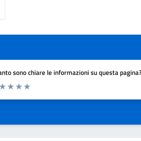
nto sono chiare le informazioni su questa pagina
 da 1 a 5 stelle la pagina
ta 1 stelle su 5
Valuta 2 stelle su 5
Valuta 3 stelle su 5
Valuta 4 stelle su 5
Valuta 5 stelle su 5