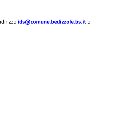
indirizzo
ids@comune.bedizzole.bs.it
o