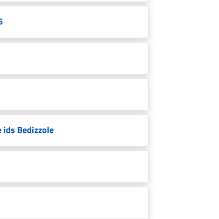
5
e ids Bedizzole