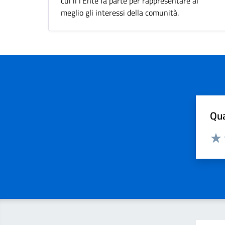
cui il l'Ente fa parte per rappresentare al
meglio gli interessi della comunità.
Qua
Valuta
Valu