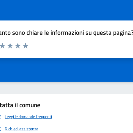
nto sono chiare le informazioni su questa pagina
 da 1 a 5 stelle la pagina
ta 1 stelle su 5
Valuta 2 stelle su 5
Valuta 3 stelle su 5
Valuta 4 stelle su 5
Valuta 5 stelle su 5
tatta il comune
Leggi le domande frequenti
Richiedi assistenza