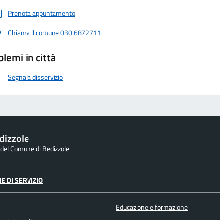
Prenota appuntamento
Chiama il comune 030.6872711
blemi in città
Segnala disservizio
dizzole
e del Comune di Bedizzole
E DI SERVIZIO
Educazione e formazione