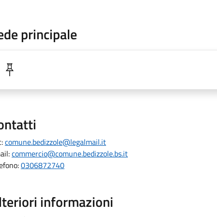
ede principale
ontatti
c:
comune.bedizzole@legalmail.it
ail:
commercio@comune.bedizzole.bs.it
lefono:
0306872740
lteriori informazioni