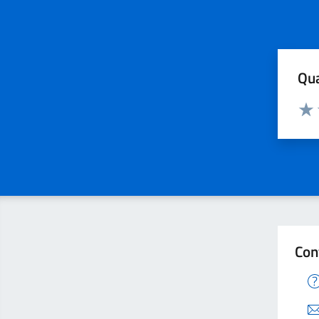
Qua
Valuta
Valu
Con