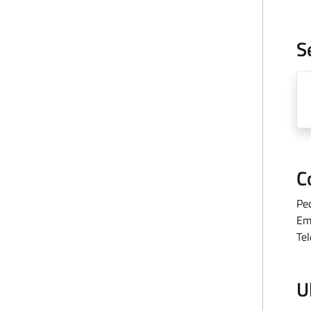
S
C
Pe
Em
Te
U