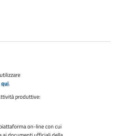
utilizzare
a
qui
.
ttività produttive:
 piattaforma on-line con cui
ai documenti ufficiali della