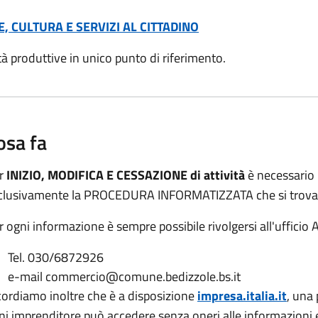
E, CULTURA E SERVIZI AL CITTADINO
tà produttive in unico punto di riferimento.
osa fa
r
INIZIO, MODIFICA E CESSAZIONE di attività
è necessario 
clusivamente la PROCEDURA INFORMATIZZATA che si trov
r ogni informazione è sempre possibile rivolgersi all'ufficio A
Tel. 030/6872926
e-mail commercio@comune.bedizzole.bs.it
cordiamo inoltre che è a disposizione
impresa.italia.it
, una
ni imprenditore può accedere senza oneri alle informazioni e 