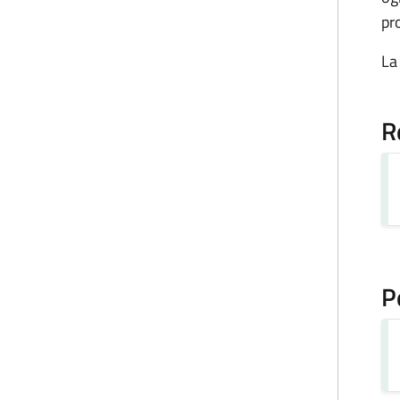
pr
La
R
P