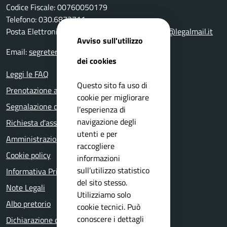
Codice Fiscale: 00760050179
Telefono: 030.6872711
Posta Elettronica Certificata:
comune.bedizzole@legalmail.it
Avviso sull'utilizzo
Email:
segreteria@comune.bedizzole.bs.it
dei cookies
Leggi le FAQ
Questo sito fa uso di
Prenotazione appuntamento
cookie per migliorare
Segnalazione disservizio
l’esperienza di
navigazione degli
Richiesta d'assistenza
utenti e per
Amministrazione trasparente
raccogliere
Cookie policy
informazioni
sull’utilizzo statistico
Informativa Privacy
del sito stesso.
Note Legali
Utilizziamo solo
Albo pretorio
cookie tecnici. Può
conoscere i dettagli
Dichiarazione di accessibilità