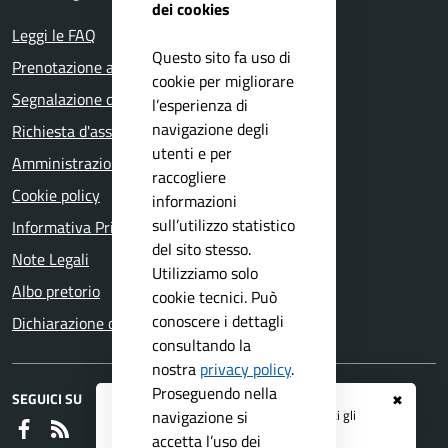
dei cookies
Leggi le FAQ
Questo sito fa uso di
Prenotazione appuntamento
cookie per migliorare
Segnalazione disservizio
l’esperienza di
navigazione degli
Richiesta d'assistenza
utenti e per
Amministrazione trasparente
raccogliere
Cookie policy
informazioni
sull’utilizzo statistico
Informativa Privacy
del sito stesso.
Note Legali
Utilizziamo solo
Albo pretorio
cookie tecnici. Può
conoscere i dettagli
Dichiarazione di accessibilità
consultando la
nostra
privacy policy
.
Proseguendo nella
SEGUICI SU
✖
Registrati ai servizi
APP IO
e ricevi tutti gli
navigazione si
Faceboook
RSS
aggiornamenti dall'Ente
accetta l’uso dei