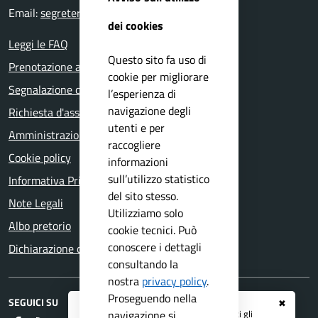
Email:
segreteria@comune.bedizzole.bs.it
dei cookies
Leggi le FAQ
Questo sito fa uso di
Prenotazione appuntamento
cookie per migliorare
Segnalazione disservizio
l’esperienza di
navigazione degli
Richiesta d'assistenza
utenti e per
Amministrazione trasparente
raccogliere
Cookie policy
informazioni
sull’utilizzo statistico
Informativa Privacy
del sito stesso.
Note Legali
Utilizziamo solo
Albo pretorio
cookie tecnici. Può
conoscere i dettagli
Dichiarazione di accessibilità
consultando la
nostra
privacy policy
.
Proseguendo nella
SEGUICI SU
✖
Registrati ai servizi
APP IO
e ricevi tutti gli
navigazione si