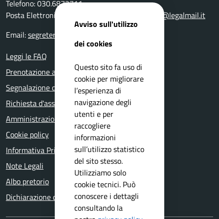
Telefono: 030.6872711
Posta Elettronica Certificata:
comune.bedizzole@legalmail.it
Avviso sull'utilizzo
Email:
segreteria@comune.bedizzole.bs.it
dei cookies
Leggi le FAQ
Questo sito fa uso di
Prenotazione appuntamento
cookie per migliorare
Segnalazione disservizio
l’esperienza di
navigazione degli
Richiesta d'assistenza
utenti e per
Amministrazione trasparente
raccogliere
Cookie policy
informazioni
sull’utilizzo statistico
Informativa Privacy
del sito stesso.
Note Legali
Utilizziamo solo
Albo pretorio
cookie tecnici. Può
conoscere i dettagli
Dichiarazione di accessibilità
consultando la