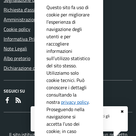
Segnalazione disservizio
Questo sito fa uso di
Richiesta d'assistenza
cookie per migliorare
Amministrazione trasparente
l’esperienza di
navigazione degli
Cookie policy
utenti e per
Informativa Privacy
raccogliere
Note Legali
informazioni
sull’utilizzo statistico
Albo pretorio
del sito stesso.
Dichiarazione di accessibilità
Utilizziamo solo
cookie tecnici. Può
conoscere i dettagli
SEGUICI SU
consultando la
Faceboook
RSS
nostra
privacy policy
.
Proseguendo nella
✖
Registrati ai servizi
APP IO
e ricevi tutti gli
navigazione si
aggiornamenti dall'Ente
accetta l’uso dei
cookie; in caso
Il sito istituzionale del Comune di Bedizzole è un progetto