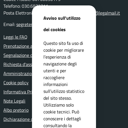
Telefono: 030.6872711
Posta Elettronica Certificata:
comune.bedizzole@legalmail.it
Avviso sull'utilizzo
Email:
segreteria@comune.bedizzole.bs.it
dei cookies
Leggi le FAQ
Questo sito fa uso di
Prenotazione appuntamento
cookie per migliorare
Segnalazione disservizio
l’esperienza di
navigazione degli
Richiesta d'assistenza
utenti e per
Amministrazione trasparente
raccogliere
Cookie policy
informazioni
sull’utilizzo statistico
Informativa Privacy
del sito stesso.
Note Legali
Utilizziamo solo
Albo pretorio
cookie tecnici. Può
conoscere i dettagli
Dichiarazione di accessibilità
consultando la