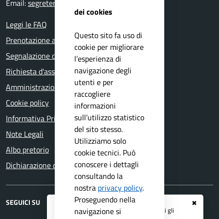
Email:
segreteria@comune.bedizzole.bs.it
dei cookies
Leggi le FAQ
Questo sito fa uso di
Prenotazione appuntamento
cookie per migliorare
Segnalazione disservizio
l’esperienza di
navigazione degli
Richiesta d'assistenza
utenti e per
Amministrazione trasparente
raccogliere
Cookie policy
informazioni
sull’utilizzo statistico
Informativa Privacy
del sito stesso.
Note Legali
Utilizziamo solo
Albo pretorio
cookie tecnici. Può
conoscere i dettagli
Dichiarazione di accessibilità
consultando la
nostra
privacy policy
.
Proseguendo nella
SEGUICI SU
✖
Registrati ai servizi
APP IO
e ricevi tutti gli
navigazione si
Faceboook
RSS