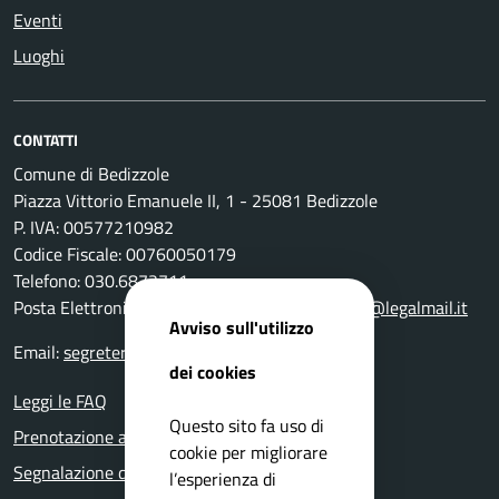
Eventi
Luoghi
CONTATTI
Comune di Bedizzole
Piazza Vittorio Emanuele II, 1 - 25081 Bedizzole
P. IVA: 00577210982
Codice Fiscale: 00760050179
Telefono: 030.6872711
Posta Elettronica Certificata:
comune.bedizzole@legalmail.it
Avviso sull'utilizzo
Email:
segreteria@comune.bedizzole.bs.it
dei cookies
Leggi le FAQ
Questo sito fa uso di
Prenotazione appuntamento
cookie per migliorare
Segnalazione disservizio
l’esperienza di