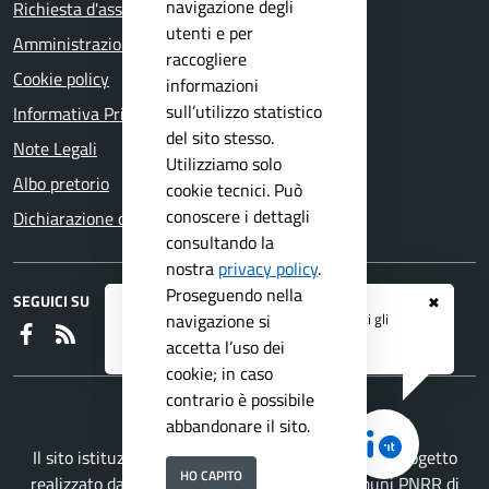
navigazione degli
Richiesta d'assistenza
utenti e per
Amministrazione trasparente
raccogliere
Cookie policy
informazioni
sull’utilizzo statistico
Informativa Privacy
del sito stesso.
Note Legali
Utilizziamo solo
Albo pretorio
cookie tecnici. Può
conoscere i dettagli
Dichiarazione di accessibilità
consultando la
nostra
privacy policy
.
Proseguendo nella
SEGUICI SU
✖
Registrati ai servizi
APP IO
e ricevi tutti gli
navigazione si
Faceboook
RSS
aggiornamenti dall'Ente
accetta l’uso dei
cookie; in caso
contrario è possibile
abbandonare il sito.
Il sito istituzionale del Comune di Bedizzole è un progetto
HO CAPITO
realizzato da
Secoval srl
con la
Soluzione Comuni PNRR
di