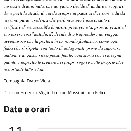
𝑐𝑢𝑟𝑖𝑜𝑠𝑎 𝑒 𝑑𝑒𝑡𝑒𝑟𝑚𝑖𝑛𝑎𝑡𝑎, 𝑐ℎ𝑒 𝑢𝑛 𝑔𝑖𝑜𝑟𝑛𝑜 𝑑𝑒𝑐𝑖𝑑𝑒 𝑑𝑖 𝑎𝑛𝑑𝑎𝑟𝑒 𝑎 𝑠𝑐𝑜𝑝𝑟𝑖𝑟𝑒
𝑑𝑜𝑣𝑒 𝑝𝑜𝑟𝑡𝑖 𝑙𝑎 𝑠𝑡𝑟𝑎𝑑𝑎 𝑑𝑖 𝑐𝑢𝑖 𝑑𝑎 𝑠𝑒𝑚𝑝𝑟𝑒 𝑖𝑛 𝑝𝑎𝑒𝑠𝑒 𝑠𝑖 𝑑𝑖𝑐𝑒 𝑛𝑜𝑛 𝑣𝑎𝑑𝑎 𝑑𝑎
𝑛𝑒𝑠𝑠𝑢𝑛𝑎 𝑝𝑎𝑟𝑡𝑒, 𝑐𝑟𝑒𝑑𝑒𝑛𝑧𝑎 𝑐ℎ𝑒 𝑝𝑒𝑟𝑜̀ 𝑛𝑒𝑠𝑠𝑢𝑛𝑜 𝑒̀ 𝑚𝑎𝑖 𝑎𝑛𝑑𝑎𝑡𝑜 𝑎
𝑣𝑒𝑟𝑖𝑓𝑖𝑐𝑎𝑟𝑒 𝑑𝑖 𝑝𝑒𝑟𝑠𝑜𝑛𝑎. 𝑀𝑎 𝑙𝑎 𝑛𝑜𝑠𝑡𝑟𝑎 𝑝𝑟𝑜𝑡𝑎𝑔𝑜𝑛𝑖𝑠𝑡𝑎, 𝑝𝑟𝑜𝑝𝑟𝑖𝑜 𝑔𝑟𝑎𝑧𝑖𝑒 𝑎𝑙
𝑠𝑢𝑜 𝑒𝑠𝑠𝑒𝑟𝑒 𝑐𝑜𝑠𝑖̀ “𝑡𝑒𝑠𝑡𝑎𝑑𝑢𝑟𝑎”, 𝑑𝑒𝑐𝑖𝑑𝑒 𝑑𝑖 𝑖𝑛𝑡𝑟𝑎𝑝𝑟𝑒𝑛𝑑𝑒𝑟𝑒 𝑢𝑛 𝑣𝑖𝑎𝑔𝑔𝑖𝑜
𝑎𝑣𝑣𝑒𝑛𝑡𝑢𝑟𝑜𝑠𝑜 𝑐ℎ𝑒 𝑙𝑎 𝑝𝑜𝑟𝑡𝑒𝑟𝑎̀ 𝑖𝑛 𝑢𝑛 𝑚𝑜𝑛𝑑𝑜 𝑓𝑎𝑛𝑡𝑎𝑠𝑡𝑖𝑐𝑜, 𝑐𝑜𝑚𝑒 𝑜𝑔𝑛𝑖
𝑓𝑖𝑎𝑏𝑎 𝑐ℎ𝑒 𝑠𝑖 𝑟𝑖𝑠𝑝𝑒𝑡𝑡𝑖, 𝑐𝑜𝑛 𝑡𝑎𝑛𝑡𝑜 𝑑𝑖 𝑎𝑛𝑡𝑎𝑔𝑜𝑛𝑖𝑠𝑡𝑖, 𝑝𝑟𝑜𝑣𝑒 𝑑𝑎 𝑠𝑢𝑝𝑒𝑟𝑎𝑟𝑒,
𝑎𝑖𝑢𝑡𝑎𝑛𝑡𝑖 𝑒 𝑙𝑎 𝑔𝑖𝑢𝑠𝑡𝑎 𝑟𝑖𝑐𝑜𝑚𝑝𝑒𝑛𝑠𝑎 𝑓𝑖𝑛𝑎𝑙𝑒. 𝑈𝑛𝑎 𝑠𝑡𝑜𝑟𝑖𝑎 𝑐ℎ𝑒 𝑐𝑖 𝑖𝑛𝑠𝑒𝑔𝑛𝑎
𝑞𝑢𝑎𝑛𝑡𝑜 𝑒̀ 𝑖𝑚𝑝𝑜𝑟𝑡𝑎𝑛𝑡𝑒 𝑐𝑟𝑒𝑑𝑒𝑟𝑒 𝑛𝑒𝑖 𝑝𝑟𝑜𝑝𝑟𝑖 𝑠𝑜𝑔𝑛𝑖 𝑒 𝑛𝑒𝑙𝑙𝑒 𝑝𝑟𝑜𝑝𝑟𝑖𝑒 𝑖𝑑𝑒𝑒
𝑛𝑜𝑛𝑜𝑠𝑡𝑎𝑛𝑡𝑒 𝑡𝑢𝑡𝑡𝑜 𝑒 𝑡𝑢𝑡𝑡𝑖.
Compagnia Teatro Viola
Di e con Federica Migliotti e con Massimiliano Felice
Date e orari
11