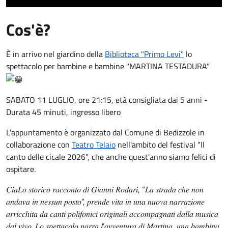
Cos'è?
È in arrivo nel giardino della
Biblioteca "Primo Levi"
lo
spettacolo per bambine e bambine "MARTINA TESTADURA"
SABATO 11 LUGLIO, ore 21:15, età consigliata dai 5 anni -
Durata 45 minuti, ingresso libero
L'appuntamento è organizzato dal Comune di Bedizzole in
collaborazione con
Teatro Telaio
nell'ambito del festival "Il
canto delle cicale 2026", che anche quest'anno siamo felici di
ospitare.
𝐶𝑖𝑎𝐿𝑜 𝑠𝑡𝑜𝑟𝑖𝑐𝑜 𝑟𝑎𝑐𝑐𝑜𝑛𝑡𝑜 𝑑𝑖 𝐺𝑖𝑎𝑛𝑛𝑖 𝑅𝑜𝑑𝑎𝑟𝑖, “𝐿𝑎 𝑠𝑡𝑟𝑎𝑑𝑎 𝑐ℎ𝑒 𝑛𝑜𝑛
𝑎𝑛𝑑𝑎𝑣𝑎 𝑖𝑛 𝑛𝑒𝑠𝑠𝑢𝑛 𝑝𝑜𝑠𝑡𝑜”, 𝑝𝑟𝑒𝑛𝑑𝑒 𝑣𝑖𝑡𝑎 𝑖𝑛 𝑢𝑛𝑎 𝑛𝑢𝑜𝑣𝑎 𝑛𝑎𝑟𝑟𝑎𝑧𝑖𝑜𝑛𝑒
𝑎𝑟𝑟𝑖𝑐𝑐ℎ𝑖𝑡𝑎 𝑑𝑎 𝑐𝑎𝑛𝑡𝑖 𝑝𝑜𝑙𝑖𝑓𝑜𝑛𝑖𝑐𝑖 𝑜𝑟𝑖𝑔𝑖𝑛𝑎𝑙𝑖 𝑎𝑐𝑐𝑜𝑚𝑝𝑎𝑔𝑛𝑎𝑡𝑖 𝑑𝑎𝑙𝑙𝑎 𝑚𝑢𝑠𝑖𝑐𝑎
𝑑𝑎𝑙 𝑣𝑖𝑣𝑜. 𝐿𝑜 𝑠𝑝𝑒𝑡𝑡𝑎𝑐𝑜𝑙𝑜 𝑛𝑎𝑟𝑟𝑎 𝑙’𝑎𝑣𝑣𝑒𝑛𝑡𝑢𝑟𝑎 𝑑𝑖 𝑀𝑎𝑟𝑡𝑖𝑛𝑎, 𝑢𝑛𝑎 𝑏𝑎𝑚𝑏𝑖𝑛𝑎