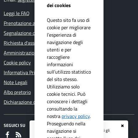
dei cookies
Leggi le FAQ
Questo sito fa uso di
Prenotazione appuntamento
cookie per migliorare
Segnalazione disservizio
l’esperienza di
navigazione degli
Richiesta d'assistenza
utenti e per
Amministrazione trasparente
raccogliere
Cookie policy
informazioni
sull’utilizzo statistico
Informativa Privacy
del sito stesso.
Note Legali
Utilizziamo solo
Albo pretorio
cookie tecnici. Può
conoscere i dettagli
Dichiarazione di accessibilità
consultando la
nostra
privacy policy
.
Proseguendo nella
SEGUICI SU
✖
Registrati ai servizi
APP IO
e ricevi tutti gli
navigazione si
Faceboook
RSS
aggiornamenti dall'Ente