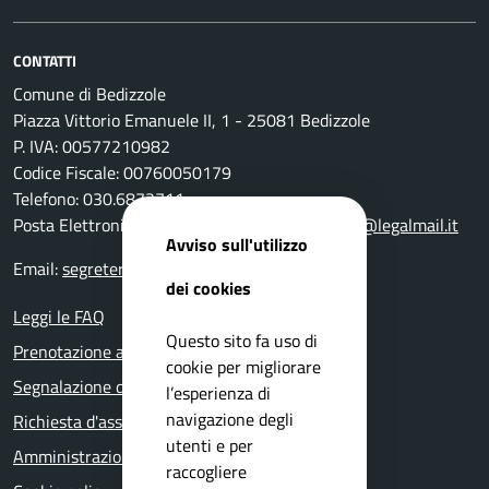
CONTATTI
Comune di Bedizzole
Piazza Vittorio Emanuele II, 1 - 25081 Bedizzole
P. IVA: 00577210982
Codice Fiscale: 00760050179
Telefono: 030.6872711
Posta Elettronica Certificata:
comune.bedizzole@legalmail.it
Avviso sull'utilizzo
Email:
segreteria@comune.bedizzole.bs.it
dei cookies
Leggi le FAQ
Questo sito fa uso di
Prenotazione appuntamento
cookie per migliorare
Segnalazione disservizio
l’esperienza di
navigazione degli
Richiesta d'assistenza
utenti e per
Amministrazione trasparente
raccogliere